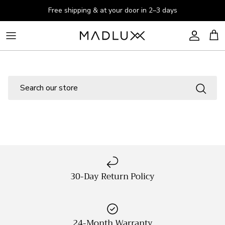
Skip to content
Free shipping & at your door in 2–3 days
Account
Cart
Search
30-Day Return Policy
24-Month Warranty