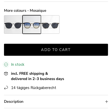
More colours - Mosaique
Mosaique Black
Mosaique Black Gold
Mosaique Tortoise Grey
ADD TO CART
In stock
incl. FREE shipping &
delivered in 2–3 business days
14 tägiges Rückgaberecht
Description