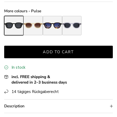
More colours - Pulse
Pulse Black
Pulse Champagne
Pulse Havana
Pulse Light Grey
ADD TO CART
In stock
incl. FREE shipping &
delivered in 2–3 business days
14 tägiges Rückgaberecht
Description