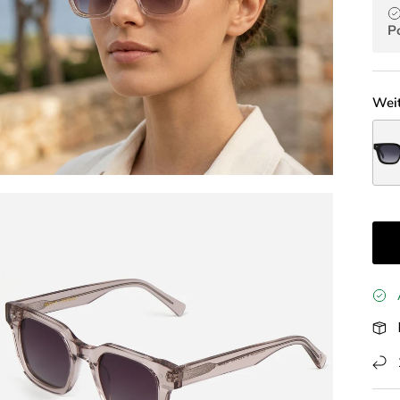
P
Weit
Hori