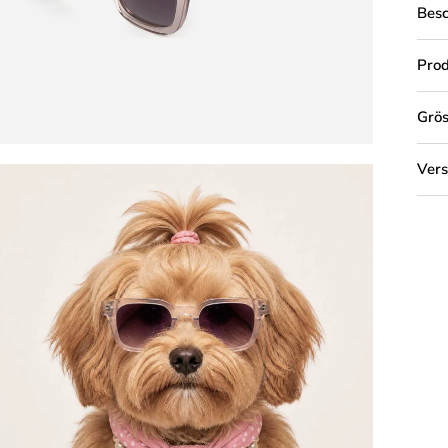
Bes
Prod
Grös
Ver