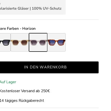
olarisierte Gläser | 100% UV-Schutz
ere Farben - Horizon
zon Black
Horizon Champagne
Horizon Crystal
Horizon Tortoise Light Brown
IN DEN WARENKORB
Auf Lager
Kostenloser Versand ab 250€
14 tägiges Rückgaberecht