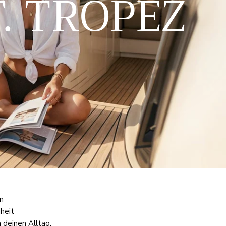
. TROPEZ
n
heit
n deinen Alltag.