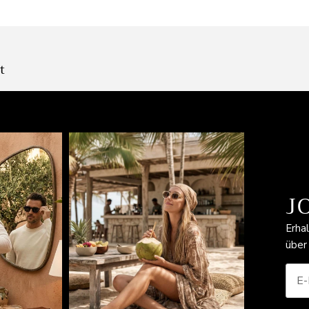
t
J
Erha
über