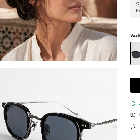
P
Weit
Mosa