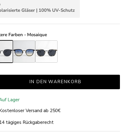
olarisierte Gläser | 100% UV-Schutz
ere Farben - Mosaique
ique Black
Mosaique Black Gold
Mosaique Tortoise Grey
IN DEN WARENKORB
Auf Lager
Kostenloser Versand ab 250€
14 tägiges Rückgaberecht