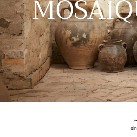
MOSAIQ
E
ei