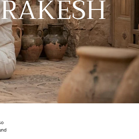
RRAKESH
so
und