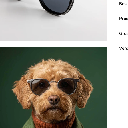
Bes
Prod
Grös
Ver