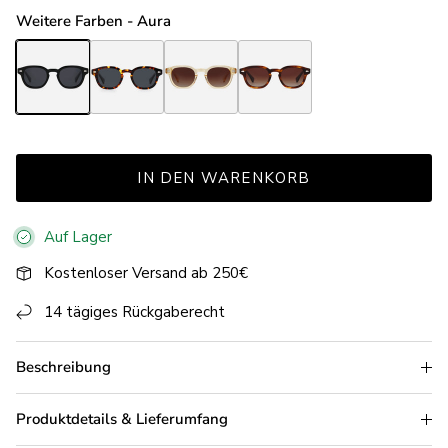
Weitere Farben - Aura
Aura Black
Aura Havana
Aura Champagne
Aura Tortoise Brown
IN DEN WARENKORB
Auf Lager
Kostenloser Versand ab 250€
14 tägiges Rückgaberecht
Beschreibung
Produktdetails & Lieferumfang